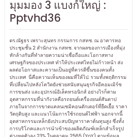
มุมมอง 3 แบงก์ใหญ่ :
Pptvhd36
ดร.ณัฐธร เพราะสุนทร กรรมการ กสทช. ณ อาคารหอ
ประชุมชั้น 2 สำนักงาน กสทช. จากผลของการเมืองที่มุ่ง
หักล้างกันที่ทําลายความน่าเชื่อถือและโอกาสทาง
เศรษฐกิจของประเทศ ทําให้ประเทศไทยไม่ก้าวหน้า ส่ง
ผลต่อโอกาสและความเป็นอยู่ที่ควรดีขึ้นของคนทั้ง
ประเทศ นี่คือความเห็นของผมที่ให้ไป. รวมทั้งพฤติกรรม
ที่เปลี่ยนไปหลังโควิดยังช่วยสนับสนุนธุรกิจอีคอมเมิร์ซ
การขนส่ง และอุปกรณ์อิเล็คทรอนิกส์ อย่างไรก็ตาม
อุตสาหกรรมที่น่ากังวลคือรถยนต์เครื่องยนต์สันดาป
ภายในจากการขาดแคลนเซมิคอนดักเตอร์ที่ยืดเยื้อ ราคา
วัตถุดิบสูง และแนวโน้มการใช้รถยนต์ไฟฟ้า นอกจากนี้
อุตสาหกรรมเหล็กยังประสบปัญหาราคาต้นทุนสูง ซึ่งทั้ง
การบริโภคและการนำเข้าของผลิตภัณฑ์เหล็กสำเร็จรูป
ต่างหดตัวลง 23% ในตุลาคม 2565 (YoY) ตามข้อมูล