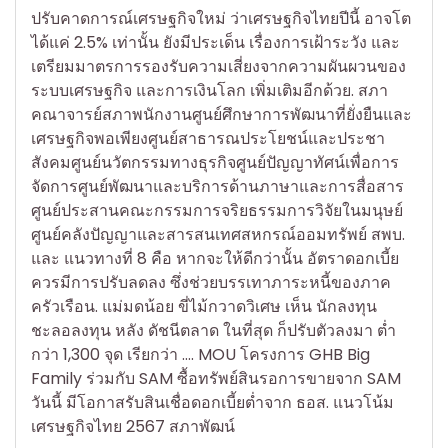
ปรับคาดการณ์เศรษฐกิจใหม่ ว่าเศรษฐกิจไทยปีนี้ อาจโต
ได้แค่ 2.5% เท่านั้น ยังมีประเด็น เรื่องการเฝ้าระวัง และ
เตรียมมาตรการรองรับความเสี่ยงจากความผันผวนของ
ระบบเศรษฐกิจ และการเงินโลก เพิ่มเติมอีกด้วย. สภา
คณาจารย์สภาพนักงานศูนย์ศึกษาการพัฒนาที่ยั่งยืนและ
เศรษฐกิจพอเพียงศูนย์สาธารณประโยชน์และประชา
สังคมศูนย์นวัตกรรมทางธุรกิจศูนย์ปัญญาทัศน์เพื่อการ
จัดการศูนย์พัฒนาและบริการด้านภาษาและการสื่อสาร
ศูนย์ประสานคณะกรรมการจริยธรรมการวิจัยในมนุษย์
ศูนย์คลังปัญญาและสารสนเทศสหกรณ์ออมทรัพย์ สพบ.
และ แนวทางที่ 8 คือ หากจะให้ดีกว่านั้น อัตราดอกเบี้ย
ควรมีการปรับลดลง ซึ่งช่วยบรรเทาภาระหนี้ของภาค
ครัวเรือน. แม่มดน้อย ขี่ไม้กวาดวิเศษ เห็น นักลงทุน
ชะลอลงทุน หลัง ดัชนีตลาด ในที่สุด ก็ปรับตัวลงมา ต่ำ
กว่า 1,300 จุด เรียกว่า …. MOU โครงการ GHB Big
Family ร่วมกับ SAM ซื้อทรัพย์สินรอการขายจาก SAM
วันนี้ มีโอกาสรับสินเชื่อดอกเบี้ยต่ำจาก ธอส. แนวโน้ม
เศรษฐกิจไทย 2567 สภาพัฒน์