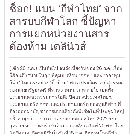
ช็อก! แบน ‘กีฬาไทย’ จาก
สารบบกีฬาโลก ชี้ปัญหา
การแยกหน่วยงานสาร
ต้องห้าม เดลินิวส์
(เช้า 26 ธ.ค.) เป็นต้นไป จนถึงเที่ยงวันของ 26 ธ.ค. เรื่อง
นี้ร้อนถึง “นายใหญ่” ที่คุมบังเหียน “กกท.” และ “กองทุน
กีฬา” โดยตรงอย่าง “บิ๊กป้อม” พล.อ.ประวิตร วงษ์สุวรรณ
รองนายกรัฐมนตรี ที่ท่านสวมหมวกหลายใบ เป็นทั้ง
ประธานคณะกรรมการโอลิมปิคแห่งประเทศไทยฯ,
ประธานบอร์ด กกท. และประธานบอร์ด กองทุนกีฬาฯ ที่
ต้องออกมาบัญชาการแบบเสียงดังฟังชัดในที่ประชุมใหญ่
ครั้งล่าสุดว่า…. การถ่ายทอดสดฟุตบอลโลก 2022 รอบ
สุดท้าย จากกาตาร์ เริ่มต้นมาแล้วตั้งแต่วันที่ 20 พ.ย. โดย
นัดชิงชนะเลิศจะมีขึ้นในวันที่ 18 ธ.ค. ติดตามโลกกีฬา