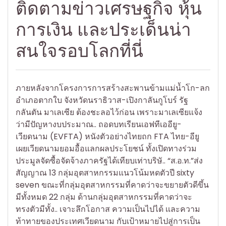
ติดตามข่าวเศรษฐกิจ หุ้น
การเงิน และประเด็นน่า
สนใจรอบโลกที่นี่
ภายหลังจากโครงการการสร้างสะพานข้ามแม่น้ำโก-ลก
อำเภอตากใบ จังหวัดนราธิวาส-เปิงกาลันกูโบร์ รัฐ
กลันตัน มาเลเซีย ต้องชะลอไว้ก่อน เพราะมาเลเซียแจ้ง
ว่ามีปัญหางบประมาณ.. ถอดบทเรียนเอฟทีเออียู-
เวียดนาม (EVFTA) หนังตัวอย่างไทยถก FTA ไทย-อียู
เผยเวียดนามยอมอื้อแลกผลประโยชน์ ทั้งเปิดทางร่วม
ประมูลจัดซื้อจัดจ้างภาครัฐได้เทียบเท่าบริษั.. “ส.อ.ท.”ส่ง
สัญญาณ 13 กลุ่มอุตสาหกรรมแนวโน้มหดตัวปี sixty
seven ขณะที่กลุ่มอุตสาหกรรมที่คาดว่าจะขยายตัวดีขึ้น
มีทั้งหมด 22 กลุ่ม ด้านกลุ่มอุตสาหกรรมที่คาดว่าจะ
ทรงตัวมีทั้ง.. เจาะลึกโอกาส ความเป็นไปได้ เเละความ
ท้าทายของประเทศเวียดนาม กับเป้าหมายไปสู่การเป็น