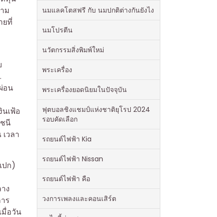
ตาม
นมแลคโตสฟรี กับ นมปกติต่างกันยังไง
ยที่
นมโปรตีน
นวัตกรรมสิ่งพิมพ์ใหม่
ย
พระเครื่อง
…
ผ่อน
พระเครื่องยอดนิยมในปัจจุบัน
ฟุตบอลชิงแชมป์แห่งชาติยุโรป 2024
ินเฟ้อ
รอบคัดเลือก
ชนี
ณ เวลา
รถยนต์ไฟฟ้า Kia
รถยนต์ไฟฟ้า Nissan
อเปก)
รถยนต์ไฟฟ้า คือ
ลาง
วงการเพลงและคอนเสิร์ต
การ
ื่อวัน