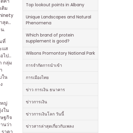
อดค้า
Top lookout points in Albany
เติม
.ninety
Unique Landscapes and Natural
่ำสุด…
Phenomena
อน.
Which brand of protein
supplement is good?
ที่
าะแส
Wilsons Promontory National Park
่อไป…
 กลุ่ม
การจำกัดการนำเข้า
รา
ีบใน
การเมืองไทย
ลง
ข่าว การเงิน ธนาคาร
ข่าวการเงิน
ใหญ่
ุ่งใน
ข่าวการเงินโลก วันนี้
รษฐกิจ
งานว่า
ข่าวสารล่าสุดเกี่ยวกับเพลง
า ราคา