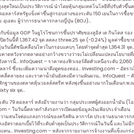
บสูงสุดใหม่เป็นประวัติการณ์ นำโดยหุ้นกลุ่มเทคโนโลยีที่ปรับตัวขึ้น
นดอลลาร์สหรัฐแข็งค่าขึ้นสู่กรอบล่างของระดับ 150 เยนในการซื้อขา
อะ อุเอดะ ผู้ว่าการธนาคารกลางญี่ปุ่น (BOJ)…
ับข้อมูล GDP ในยูโรโซนการขึ้นปราศัยของลูอิส เด กินโดส รอง
นนี้ที่ 1,367.42 จุด ลดลง three.25 จุด (-0.24%) มูลค่าซื้อขา
้นวันนี้ดัชนีเคลื่อนไหวในกรอบแคบๆ โดยทำจุดต่ำสุด 1,364.31 จุด
มคาดหวังจากตลาดอย่างกว้างขวางว่าจะไม่เปลี่ยนแปลงนโยบายที่
งคารนี้… InfoQuest – ราคาทองฟิวเจอร์ดีดตัวเหนือระดับ 2,060
าร์ ซึ่งจะเพิ่มความน่าดึงดูดของทอง… Investing.com – อัตราเง
ลี่คลายลง และราคาน้ำมันยังคงมีความผันผวน… InfoQuest – ดั
พักฐานของตลาดหุ้นวอลล์สตรีท หลังพุ่งขึ้นอย่างมากในเดือนก.พ.
xty six จุด…
ะดับ 79 ดอลลาร์ หลังมีรายงานว่า กลุ่มประเทศผู้ส่งออกน้ำมัน (โ
m – ในวันนี้ตลาดกำลังรอการเปิดเผยข้อมูลเงินเฟ้อประจำเดือน
้ความสนใจต่อแถลงการณ์ของคริสติน ลาการ์ด ประธานธนาคารก
อัตราดอกเบี้ยไว้ที่ระดับต่ำสุดเป็นประวัติการณ์ในวันนี้ และไม่มี
ทน… Investing.com – หลังจากรายงานการจ้างงานที่แข็งแกร่งเม