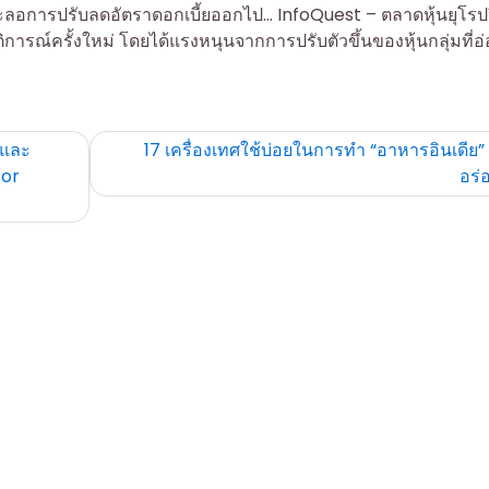
ะลอการปรับลดอัตราดอกเบี้ยออกไป… InfoQuest – ตลาดหุ้นยุโรป
ัติการณ์ครั้งใหม่ โดยได้แรงหนุนจากการปรับตัวขึ้นของหุ้นกลุ่มที่
 และ
17 เครื่องเทศใช้บ่อยในการทำ “อาหารอินเดีย
For
อร่