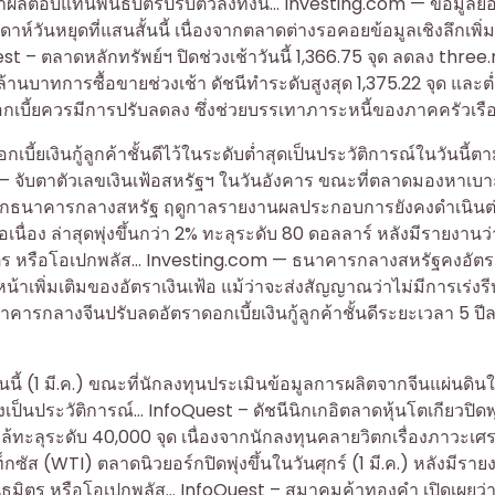
าผลตอบแทนพันธบัตรปรับตัวลงทั้งนี้… Investing.com — ข้อมูลย
วันหยุดที่แสนสั้นนี้ เนื่องจากตลาดต่างรอคอยข้อมูลเชิงลึกเพิ่ม
t – ตลาดหลักทรัพย์ฯ ปิดช่วงเช้าวันนี้ 1,366.75 จุด ลดลง three
้านบาทการซื้อขายช่วงเช้า ดัชนีทำระดับสูงสุด 1,375.22 จุด และต
ดอกเบี้ยควรมีการปรับลดลง ซึ่งช่วยบรรเทาภาระหนี้ของภาคครัวเรื
ยเงินกู้ลูกค้าชั้นดีไว้ในระดับต่ำสุดเป็นประวัติการณ์ในวันนี้ตาม
– จับตาตัวเลขเงินเฟ้อสหรัฐฯ ในวันอังคาร ขณะที่ตลาดมองหาเบ
้ยจากธนาคารกลางสหรัฐ ฤดูกาลรายงานผลประกอบการยังคงดำเนินต
นื่อง ล่าสุดพุ่งขึ้นกว่า 2% ทะลุระดับ 80 ดอลลาร์ หลังมีรายงานว่า
มิตร หรือโอเปกพลัส… Investing.com — ธนาคารกลางสหรัฐคงอัต
หน้าเพิ่มเติมของอัตราเงินเฟ้อ แม้ว่าจะส่งสัญญาณว่าไม่มีการเร่งร
ารกลางจีนปรับลดอัตราดอกเบี้ยเงินกู้ลูกค้าชั้นดีระยะเวลา 5 ปี
นี้ (1 มี.ค.) ขณะที่นักลงทุนประเมินข้อมูลการผลิตจากจีนแผ่นดิน
ูงเป็นประวัติการณ์… InfoQuest – ดัชนีนิกเกอิตลาดหุ้นโตเกียวปิดพ
ณ์ใกล้ทะลุระดับ 40,000 จุด เนื่องจากนักลงทุนคลายวิตกเรื่องภาวะเศ
ัส (WTI) ตลาดนิวยอร์กปิดพุ่งขึ้นในวันศุกร์ (1 มี.ค.) หลังมีราย
ันธมิตร หรือโอเปกพลัส… InfoQuest – สมาคมค้าทองคำ เปิดเผยว่