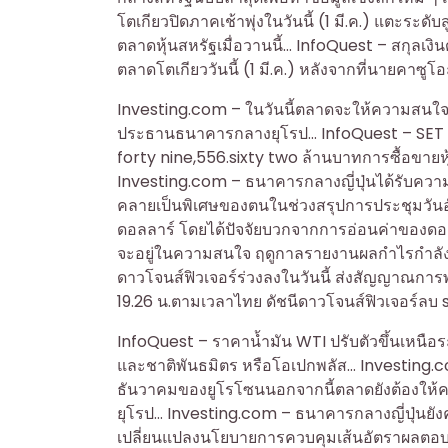
โตเกียวปิดภาคเช้าพุ่งในวันนี้ (1 มี.ค.) แตะระดั
ตลาดหุ้นสหรัฐเมื่อวานนี้… InfoQuest – สกุลเงิ
ตลาดโตเกียววันนี้ (1 มี.ค.) หลังจากที่นายคาซูโ
Investing.com – ในวันนี้ตลาดจะให้ความสนใจก
ประธานธนาคารกลางยุโรป… InfoQuest – SET ปิดวั
forty nine,556.sixty two ล้านบาทการซื้อขายหุ
Investing.com – ธนาคารกลางญี่ปุ่นได้รับควา
คลายเป็นพิเศษของตนในช่วงสรุปการประชุมวันอั
ดอลลาร์ โดยได้ปัจจัยบวกจากการอ่อนค่าของดอลล
จะอยู่ในความสนใจ ฤดูกาลรายงานผลกำไรกำลังค
ดาวโจนส์ฟิวเจอร์ร่วงลงในวันนี้ ส่งสัญญาณการ
19.26 น.ตามเวลาไทย ดัชนีดาวโจนส์ฟิวเจอร์ลบ si
InfoQuest – ราคาน้ำมัน WTI ปรับตัวขึ้นเหนือร
และชาติพันธมิตร หรือโอเปกพลัส… Investing.co
ธันวาคมของยูโรโซนนอกจากนี้ตลาดยังต้องให
ยุโรป… Investing.com – ธนาคารกลางญี่ปุ่นยังคง
เปลี่ยนแปลงนโยบายการควบคุมเส้นอัตราผลตอบแ