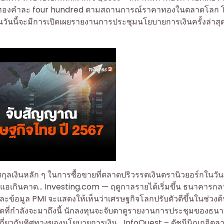
้บาททองคำละ four hundred ตามสถานการณ์ราคาทองในตลาดโลก 
ในวันนี้จะมีการเปิดเผยรายงานการประชุมนโยบายการเงินครั้งล่าส
กุลเงินหลัก ๆ ในการซื้อขายที่ตลาดปริวรรตเงินตรานิวยอร์กในวันศ
่อนแอเกินคาด… Investing.com — ฤดูกาลรายได้เริ่มขึ้น ธนาคารกล
ข้อมูล PMI จะแสดงให้เห็นว่าเศรษฐกิจโลกปรับตัวดีขึ้นในช่วงต้
หยุดที่กำลังจะมาถึงนี้ นักลงทุนจะจับตาดูรายงานการประชุมของธน
 เกี่ยวกับทิศทางของนโยบายการเงิน… InfoQuest – ดัชนีนิกเกอิตลา