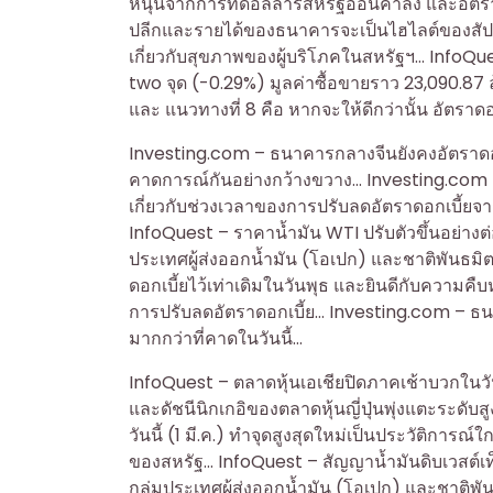
หนุนจากการที่ดอลลาร์สหรัฐอ่อนค่าลง และอัตร
ปลีกและรายได้ของธนาคารจะเป็นไฮไลต์ของสัปดาห์
เกี่ยวกับสุขภาพของผู้บริโภคในสหรัฐฯ… InfoQues
two จุด (-0.29%) มูลค่าซื้อขายราว 23,090.87 ล
และ แนวทางที่ 8 คือ หากจะให้ดีกว่านั้น อัตรา
Investing.com – ธนาคารกลางจีนยังคงอัตราดอกเบี้
คาดการณ์กันอย่างกว้างขวาง… Investing.com 
เกี่ยวกับช่วงเวลาของการปรับลดอัตราดอกเบี
InfoQuest – ราคาน้ำมัน WTI ปรับตัวขึ้นอย่างต่อเ
ประเทศผู้ส่งออกน้ำมัน (โอเปก) และชาติพันธ
ดอกเบี้ยไว้เท่าเดิมในวันพุธ และยินดีกับความคืบ
การปรับลดอัตราดอกเบี้ย… Investing.com – ธนาค
มากกว่าที่คาดในวันนี้…
InfoQuest – ตลาดหุ้นเอเชียปิดภาคเช้าบวกในวัน
และดัชนีนิกเกอิของตลาดหุ้นญี่ปุ่นพุ่งแตะระดับส
วันนี้ (1 มี.ค.) ทำจุดสูงสุดใหม่เป็นประวัติการ
ของสหรัฐ… InfoQuest – สัญญาน้ำมันดิบเวสต์เท็กซ
กลุ่มประเทศผู้ส่งออกน้ำมัน (โอเปก) และชาติพ