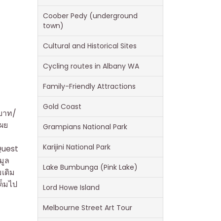
Coober Pedy (underground
town)
Cultural and Historical Sites
Cycling routes in Albany WA
Family-Friendly Attractions
Gold Coast
 บาท/
เผย
Grampians National Park
Karijini National Park
Quest
มูล
Lake Bumbunga (Pink Lake)
มเดิม
ต็มไป
Lord Howe Island
Melbourne Street Art Tour