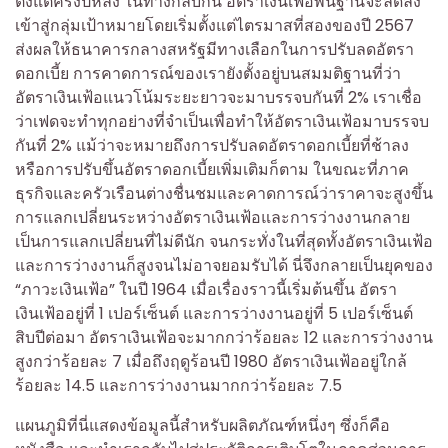
ตั้งแต่ครึ่งปีหลัง ในทางกลับกัน อัตราเงินเฟ้อพื้นฐานจะลดลง
เข้าสู่กลุ่มเป้าหมายโดยเริ่มตั้งแต่ไตรมาสที่สองของปี 2567
ส่งผลให้ธนาคารกลางสหรัฐมีทางเลือกในการปรับลดอัตรา
ดอกเบี้ย การคาดการณ์ของเรายังตั้งอยู่บนสมมติฐานที่ว่า
อัตราเงินเฟ้อแนวโน้มระยะยาวจะมาบรรจบกันที่ 2% เราเชื่อ
ว่าเฟดจะทำทุกอย่างที่จำเป็นเพื่อทำให้อัตราเงินเฟ้อมาบรรจบ
กันที่ 2% แม้ว่าจะหมายถึงการปรับลดอัตราดอกเบี้ยที่ช้าลง
หรือการปรับขึ้นอัตราดอกเบี้ยเพิ่มเติมก็ตาม ในขณะที่ภาค
ธุรกิจและครัวเรือนต่างชื่นชมและคาดการณ์ว่าราคาจะสูงขึ้น
การแลกเปลี่ยนระหว่างอัตราเงินเฟ้อและการว่างงานกลาย
เป็นการแลกเปลี่ยนที่ไม่ดีนัก จนกระทั่งในที่สุดทั้งอัตราเงินเฟ้อ
และการว่างงานก็สูงจนไม่อาจยอมรับได้ นี่จึงกลายเป็นยุคของ
“ภาวะเงินเฟ้อ” ในปี 1964 เมื่อเรื่องราวนี้เริ่มต้นขึ้น อัตรา
เงินเฟ้ออยู่ที่ 1 เปอร์เซ็นต์ และการว่างงานอยู่ที่ 5 เปอร์เซ็นต์
สิบปีต่อมา อัตราเงินเฟ้อจะมากกว่าร้อยละ 12 และการว่างงาน
สูงกว่าร้อยละ 7 เมื่อถึงฤดูร้อนปี 1980 อัตราเงินเฟ้ออยู่ใกล้
ร้อยละ 14.5 และการว่างงานมากกว่าร้อยละ 7.5
แผนภูมิที่นี่แสดงข้อมูลนี้สำหรับผลิตภัณฑ์หนึ่งๆ ซึ่งก็คือ