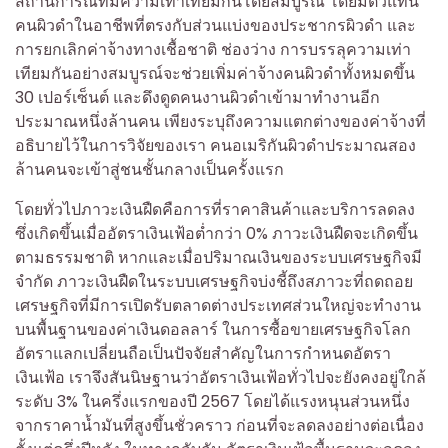
สถานการณ์ที่มีความเท่าเทียมกันโดยสมบูรณ์ โดยมีตัวแทน
คนผิวดำในอาชีพที่ตรงกับส่วนแบ่งของประชากรผิวดำ และ
การยกเลิกค่าจ้างทางเชื้อชาติ ช่องว่าง การบรรลุความเท่า
เทียมกันอย่างสมบูรณ์จะช่วยเพิ่มค่าจ้างคนผิวดำทั้งหมดขึ้น
30 เปอร์เซ็นต์ และดึงดูดคนงานผิวดำเข้ามาทำงานอีก
ประมาณหนึ่งล้านคน เพียงระบุถึงความแตกต่างของค่าจ้างที่
อธิบายไว้ในการวิจัยของเรา คนอเมริกันผิวดำประมาณสอง
ล้านคนจะเข้าสู่ชนชั้นกลางเป็นครั้งแรก
โดยทั่วไปภาวะเงินฝืดคือการที่ราคาสินค้าและบริการลดลง
ซึ่งเกิดขึ้นเมื่ออัตราเงินเฟ้อต่ำกว่า 0% ภาวะเงินฝืดจะเกิดขึ้น
ตามธรรมชาติ หากและเมื่อปริมาณเงินของระบบเศรษฐกิจมี
จำกัด ภาวะเงินฝืดในระบบเศรษฐกิจบ่งชี้ถึงสภาวะที่ถดถอย
เศรษฐกิจที่มีการเปิดรับตลาดต่างประเทศส่วนใหญ่จะทำงาน
บนพื้นฐานของค่าเงินดอลลาร์ ในการซื้อขายเศรษฐกิจโลก
อัตราแลกเปลี่ยนถือเป็นปัจจัยสำคัญในการกำหนดอัตรา
เงินเฟ้อ เราจึงสันนิษฐานว่าอัตราเงินเฟ้อทั่วไปจะยังคงอยู่ใกล้
ระดับ 3% ในครึ่งแรกของปี 2567 โดยได้แรงหนุนส่วนหนึ่ง
จากราคาน้ำมันที่สูงขึ้นชั่วคราว ก่อนที่จะลดลงอย่างต่อเนื่อง