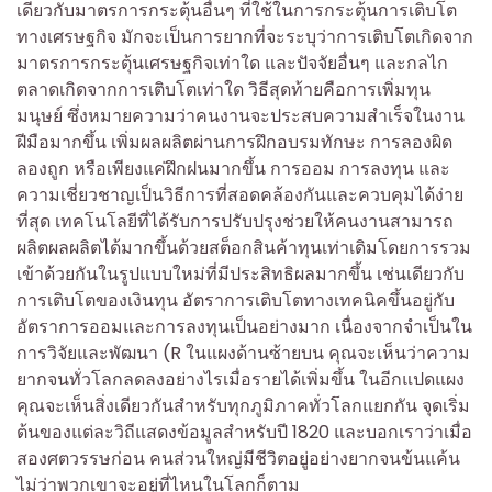
เดียวกับมาตรการกระตุ้นอื่นๆ ที่ใช้ในการกระตุ้นการเติบโต
ทางเศรษฐกิจ มักจะเป็นการยากที่จะระบุว่าการเติบโตเกิดจาก
มาตรการกระตุ้นเศรษฐกิจเท่าใด และปัจจัยอื่นๆ และกลไก
ตลาดเกิดจากการเติบโตเท่าใด วิธีสุดท้ายคือการเพิ่มทุน
มนุษย์ ซึ่งหมายความว่าคนงานจะประสบความสำเร็จในงาน
ฝีมือมากขึ้น เพิ่มผลผลิตผ่านการฝึกอบรมทักษะ การลองผิด
ลองถูก หรือเพียงแค่ฝึกฝนมากขึ้น การออม การลงทุน และ
ความเชี่ยวชาญเป็นวิธีการที่สอดคล้องกันและควบคุมได้ง่าย
ที่สุด เทคโนโลยีที่ได้รับการปรับปรุงช่วยให้คนงานสามารถ
ผลิตผลผลิตได้มากขึ้นด้วยสต็อกสินค้าทุนเท่าเดิมโดยการรวม
เข้าด้วยกันในรูปแบบใหม่ที่มีประสิทธิผลมากขึ้น เช่นเดียวกับ
การเติบโตของเงินทุน อัตราการเติบโตทางเทคนิคขึ้นอยู่กับ
อัตราการออมและการลงทุนเป็นอย่างมาก เนื่องจากจำเป็นใน
การวิจัยและพัฒนา (R ในแผงด้านซ้ายบน คุณจะเห็นว่าความ
ยากจนทั่วโลกลดลงอย่างไรเมื่อรายได้เพิ่มขึ้น ในอีกแปดแผง
คุณจะเห็นสิ่งเดียวกันสำหรับทุกภูมิภาคทั่วโลกแยกกัน จุดเริ่ม
ต้นของแต่ละวิถีแสดงข้อมูลสำหรับปี 1820 และบอกเราว่าเมื่อ
สองศตวรรษก่อน คนส่วนใหญ่มีชีวิตอยู่อย่างยากจนข้นแค้น
ไม่ว่าพวกเขาจะอยู่ที่ไหนในโลกก็ตาม