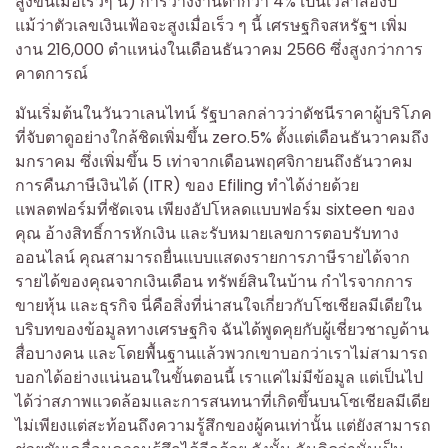
สูงขึ้นเมื่อเร็วๆ นี้) การว่างงานต่ำกว่า 4% เป็นเวลาสองปี
แม้ว่าตัวเลขเงินเฟ้อจะสูงเมื่อเร็ว ๆ นี้ เศรษฐกิจสหรัฐฯ เพิ่ม
งาน 216,000 ตำแหน่งในเดือนธันวาคม 2566 ซึ่งสูงกว่าการ
คาดการณ์
มันเริ่มต้นในวันวาเลนไทน์ รัฐบาลกล่าวว่าดัชนีราคาผู้บริโภค
ที่จับตาดูอย่างใกล้ชิดเพิ่มขึ้น zero.5% ตั้งแต่เดือนธันวาคมถึง
มกราคม ซึ่งเพิ่มขึ้น 5 เท่าจากเดือนพฤศจิกายนถึงธันวาคม
การคืนภาษีเงินได้ (ITR) ของ Efiling ทำได้ง่ายด้วย
แพลตฟอร์มที่ชัดเจน เพียงอัปโหลดแบบฟอร์ม sixteen ของ
คุณ อ้างสิทธิ์การหักเงิน และรับหมายเลขการตอบรับทาง
ออนไลน์ คุณสามารถยื่นแบบแสดงรายการภาษีรายได้จาก
รายได้ของคุณจากเงินเดือน ทรัพย์สินในบ้าน กำไรจากการ
ขายหุ้น และธุรกิจ นี่คือสิ่งที่น่าสนใจเกี่ยวกับโซเชียลมีเดียใน
บริบทของข้อมูลทางเศรษฐกิจ ฉันได้พูดคุยกับผู้เชี่ยวชาญด้าน
สื่อบางคน และโดยพื้นฐานแล้วพวกเขาบอกว่าเราไม่สามารถ
บอกได้อย่างแน่นอนในขั้นตอนนี้ เราแค่ไม่มีข้อมูล แต่เป็นไป
ได้ว่าสภาพแวดล้อมและการสนทนาที่เกิดขึ้นบนโซเชียลมีเดีย
ไม่เพียงแต่สะท้อนถึงความรู้สึกของผู้คนเท่านั้น แต่ยังสามารถ