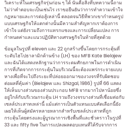
วิเคราะห์ในเศรษฐกิจรุ่นก่อน ๆ ได้ นั่นคือสิ่งที่บทความนี้ถาม
ไม่ว่าคำตอบจะเป็นเช่นไร เราขอยืนยันว่าการทำความเข้าใจ
กฎหมายและการต่อสู้เหล่านี้ ตลอดจนวิธีที่พวกเขากำหนดรูป
แบบเศรษฐกิจให้แตกต่างนั้นมีความสำคัญหากเราต้องการ
เข้าใจ แต่ยังรวมถึงการแทรกแซงและการเปลี่ยนแปลง การ
กำหนดค่าและแนวปฏิบัติทางเศรษฐกิจในท้ายที่สุดด้วย
ข้อมูลในรูปที่ eleven และ 22 ถูกสร้างขึ้นโดยการกระตุ้นที่
ระดับไฮโปธาลามิกด้านข้าง (LH) ของ MFB Kate Bielajew
และฉันได้แสดงหลักฐานว่าการระดมศักยภาพในการดำเนิน
การที่เกิดจากการกระตุ้นในบริเวณนี้จะต้องแพร่กระจายแบบ
หางเพื่อที่จะไปถึงระยะที่ปล่อยออกมาของวงจรที่รับผิดชอบ
ต่อผลที่คุ้มค่า (Bielajew และ Shizgal, 1986) รูปที่ 66 แสดง
ให้เห็นบางส่วนของส่วนประกอบ MFB จากมากไปหาน้อยซึ่ง
อยู่ใกล้กับบริเวณกระตุ้น LH รวมถึงวงจรบางส่วนที่เชื่อมต่อกับ
เซลล์ประสาทเหล่านี้ แม้แต่การเป็นตัวแทนแบบคัดเลือกนี้ยัง
เผยให้เห็นผู้สมัครหลายหลากสำหรับเซลล์ประสาทที่ถูก
กระตุ้นโดยตรงและผู้บูรณาการเชิงพื้นที่และชั่วคราวในรูปที่
33 และ fifty five ในการแปลงผลตอบแทนที่ได้รับจากการ