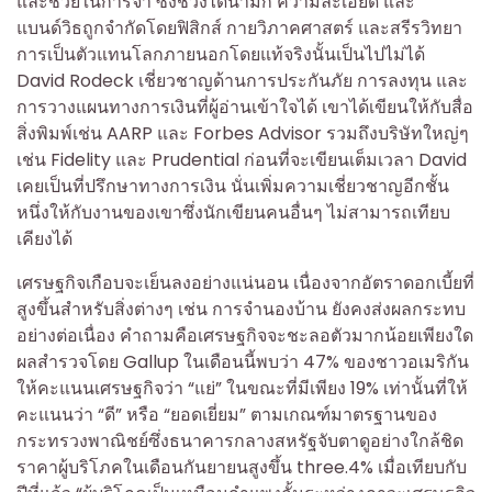
และช่วยในการจำ ซึ่งช่วงไดนามิก ความละเอียด และ
แบนด์วิธถูกจำกัดโดยฟิสิกส์ กายวิภาคศาสตร์ และสรีรวิทยา
การเป็นตัวแทนโลกภายนอกโดยแท้จริงนั้นเป็นไปไม่ได้
David Rodeck เชี่ยวชาญด้านการประกันภัย การลงทุน และ
การวางแผนทางการเงินที่ผู้อ่านเข้าใจได้ เขาได้เขียนให้กับสื่อ
สิ่งพิมพ์เช่น AARP และ Forbes Advisor รวมถึงบริษัทใหญ่ๆ
เช่น Fidelity และ Prudential ก่อนที่จะเขียนเต็มเวลา David
เคยเป็นที่ปรึกษาทางการเงิน นั่นเพิ่มความเชี่ยวชาญอีกชั้น
หนึ่งให้กับงานของเขาซึ่งนักเขียนคนอื่นๆ ไม่สามารถเทียบ
เคียงได้
เศรษฐกิจเกือบจะเย็นลงอย่างแน่นอน เนื่องจากอัตราดอกเบี้ยที่
สูงขึ้นสำหรับสิ่งต่างๆ เช่น การจำนองบ้าน ยังคงส่งผลกระทบ
อย่างต่อเนื่อง คำถามคือเศรษฐกิจจะชะลอตัวมากน้อยเพียงใด
ผลสำรวจโดย Gallup ในเดือนนี้พบว่า 47% ของชาวอเมริกัน
ให้คะแนนเศรษฐกิจว่า “แย่” ในขณะที่มีเพียง 19% เท่านั้นที่ให้
คะแนนว่า “ดี” หรือ “ยอดเยี่ยม” ตามเกณฑ์มาตรฐานของ
กระทรวงพาณิชย์ซึ่งธนาคารกลางสหรัฐจับตาดูอย่างใกล้ชิด
ราคาผู้บริโภคในเดือนกันยายนสูงขึ้น three.4% เมื่อเทียบกับ