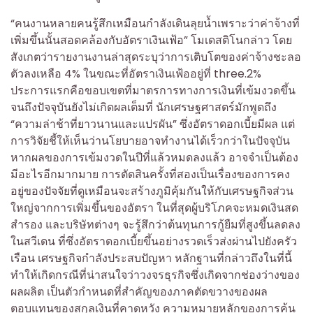
“คนงานหลายคนรู้สึกเหมือนกำลังเดินลุยน้ำเพราะว่าค่าจ้างที่
เพิ่มขึ้นนั้นสอดคล้องกับอัตราเงินเฟ้อ” โมเดสติโนกล่าว โดย
สังเกตว่ารายงานงานล่าสุดระบุว่าการเติบโตของค่าจ้างชะลอ
ตัวลงเหลือ 4% ในขณะที่อัตราเงินเฟ้ออยู่ที่ three.2%
ประการแรกคือขอบเขตที่มาตรการทางการเงินที่เข้มงวดขึ้น
จนถึงปัจจุบันยังไม่เกิดผลเต็มที่ นักเศรษฐศาสตร์มักพูดถึง
“ความล่าช้าที่ยาวนานและแปรผัน” ซึ่งอัตราดอกเบี้ยมีผล แต่
การวิจัยชี้ให้เห็นว่านโยบายอาจทำงานได้เร็วกว่าในปัจจุบัน
หากผลของการเข้มงวดในปีที่แล้วหมดลงแล้ว อาจจำเป็นต้อง
มีอะไรอีกมากมาย การตัดสินครั้งที่สองเป็นเรื่องของการคง
อยู่ของปัจจัยที่ดูเหมือนจะสร้างภูมิคุ้มกันให้กับเศรษฐกิจส่วน
ใหญ่จากการเพิ่มขึ้นของอัตรา ในที่สุดผู้บริโภคจะหมดเงินสด
สำรอง และบริษัทต่างๆ จะรู้สึกว่าต้นทุนการกู้ยืมที่สูงขึ้นลดลง
ในสวีเดน ที่ซึ่งอัตราดอกเบี้ยขึ้นอย่างรวดเร็วส่งผ่านไปยังครัว
เรือน เศรษฐกิจกำลังประสบปัญหา หลักฐานที่กล่าวถึงในที่นี้
ทำให้เกิดกรณีที่น่าสนใจว่าวงจรธุรกิจซึ่งเกิดจากช่องว่างของ
ผลผลิต เป็นตัวกำหนดที่สำคัญของภาคตัดขวางของผล
ตอบแทนของสกุลเงินที่คาดหวัง ความหมายหลักของการค้น