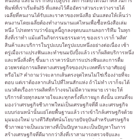
หนังสือ และนำเรากลับไปสู่ประวัติการเติบโตในภาคส่วนการ
พิมพ์ที่เราเริ่มต้น15 ที่แสดงไว้คืออัตราส่วนระหว่างรายได้
เฉลี่ยที่คนงานได้รับและราคาของหนังสือ มันแสดงให้เห็นว่า
คนงานโดยเฉลี่ยต้องทำงานนานแค่ไหนเพื่อซื้อหนังสือเล่ม
หนึ่ง โปรดทราบว่าข้อมูลนี้ถูกลงจุดบนแกนลอการิทึม ในทุก
สิ่งที่เราทำ แม้แต่ในกิจกรรมธรรมดาๆ ของเรา เราก็ ‘ผลิต’
สินค้าและบริการในรูปแบบใดรูปแบบหนึ่งอย่างต่อเนื่อง เช้า
ตรู่เมื่อเราแปรงฟันและทำขนมปังปิ้งแล้ว เราก็ผลิตบริการหนึ่ง
และหนึ่งสิ่งดีๆ ขึ้นมา เราควรนับการแปรงฟันและการดื่ม
อวยพรต่อการผลิตทางเศรษฐกิจของประเทศที่เราอาศัยอยู่
หรือไม่? คำถามว่าจะลากเส้นตรงจุดไหนไม่ใช่เรื่องง่ายที่จะ
ตอบ แต่เราต้องลากเส้นไปที่ไหนสักแห่ง ถ้าไม่ทำ เราก็จะได้
แนวคิดเรื่องการผลิตที่กว้างจนไม่มีความหมาย เราจะให้
บริการด้วยทุกลมหายใจและทุกครั้งที่เกาจมูก ดังนั้น แทนที่จะ
มองว่าเศรษฐกิจชีวภาพใหม่เป็นเศรษฐกิจที่ดี และเศรษฐกิจ
แบบก่อนหน้านั้นแย่โดยพื้นฐานแล้ว เราเข้าใกล้เศรษฐกิจด้วย
มุมมองใหม่ บางทีวิสัยทัศน์นโยบายปัจจุบันสำหรับเศรษฐกิจ
ชีวภาพอาจเป็นแนวทางที่เป็นปัญหาและเป็นปัญหาในการ
สร้างเศรษฐกิจที่ดีมากกว่าสิ่งที่เราสามารถตรวจจับและ