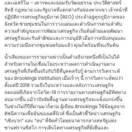
และเอสกิโม – เคารพและยอมรับวัฒนธรรม ประวัติศาสตร์
สิทธิ กฎหมาย และรัฐบาลที่แตกต่างกันของพวกเขา เจ้าหน้าที่
ปฏิบัติการเศรษฐกิจภูมิภาค (REO) ประจำอยู่ทุกภูมิภาคของ
จังหวัด ช่วยชุมชนในการวางแผนและดำเนินการตามลำดับ
ความสำคัญของการพัฒนาเศรษฐกิจ เริ่มต้นด้วยแผนพัฒนา
เศรษฐกิจและรับคำติชมและการอนุมัติ เมื่อการสนับสนุนและ
ความร่วมมือจากชุมชนพร้อมแล้ว คุณก็พร้อมที่จะเริ่มต้น
น้ำเสียงของการรายงานข่าวเป็นคำอธิบายหนึ่งที่เป็นไปได้
สำหรับความไม่เชื่อมโยงระหว่างผลการดำเนินงานทาง
เศรษฐกิจที่เกิดขึ้นจริงกับวิธีที่บุคคลรับรู้ ตามการวิเคราะห์
ของ Brookings Institution เมื่อเร็วๆ นี้ การวิเคราะห์พบว่า
ตั้งแต่ปี 2018 รวมถึงในระหว่างและหลังภาวะเศรษฐกิจ
ถดถอยที่เกิดจากโควิด-19 การรายงานทางเศรษฐกิจมีทิศทาง
ลบมากขึ้น แม้ว่าปัจจัยพื้นฐานทางเศรษฐกิจจะแข็งแกร่งขึ้น
ในช่วงไม่กี่ปีที่ผ่านมาก็ตาม ผู้เขียน Brookings ใช้ข้อมูลจาก
ดัชนีความเชื่อมั่นของเดลี่นิวส์ ซึ่งเป็นตัวชี้วัดข่าวเศรษฐกิจ
“เชิงบวก” และ “ลบ” ที่จัดทำโดยธนาคารกลางสหรัฐแห่ง
ซานฟรานซิสโก การเติบโตทางเศรษฐกิจที่ยั่งยืนและ