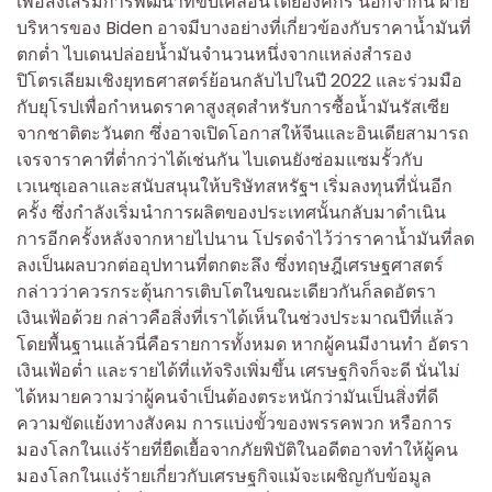
เพื่อส่งเสริมการพัฒนาที่ขับเคลื่อนโดยองค์กร นอกจากนี้ ฝ่าย
บริหารของ Biden อาจมีบางอย่างที่เกี่ยวข้องกับราคาน้ำมันที่
ตกต่ำ ไบเดนปล่อยน้ำมันจำนวนหนึ่งจากแหล่งสำรอง
ปิโตรเลียมเชิงยุทธศาสตร์ย้อนกลับไปในปี 2022 และร่วมมือ
กับยุโรปเพื่อกำหนดราคาสูงสุดสำหรับการซื้อน้ำมันรัสเซีย
จากชาติตะวันตก ซึ่งอาจเปิดโอกาสให้จีนและอินเดียสามารถ
เจรจาราคาที่ต่ำกว่าได้เช่นกัน ไบเดนยังซ่อมแซมรั้วกับ
เวเนซุเอลาและสนับสนุนให้บริษัทสหรัฐฯ เริ่มลงทุนที่นั่นอีก
ครั้ง ซึ่งกำลังเริ่มนำการผลิตของประเทศนั้นกลับมาดำเนิน
การอีกครั้งหลังจากหายไปนาน โปรดจำไว้ว่าราคาน้ำมันที่ลด
ลงเป็นผลบวกต่ออุปทานที่ตกตะลึง ซึ่งทฤษฎีเศรษฐศาสตร์
กล่าวว่าควรกระตุ้นการเติบโตในขณะเดียวกันก็ลดอัตรา
เงินเฟ้อด้วย กล่าวคือสิ่งที่เราได้เห็นในช่วงประมาณปีที่แล้ว
โดยพื้นฐานแล้วนี่คือรายการทั้งหมด หากผู้คนมีงานทำ อัตรา
เงินเฟ้อต่ำ และรายได้ที่แท้จริงเพิ่มขึ้น เศรษฐกิจก็จะดี นั่นไม่
ได้หมายความว่าผู้คนจำเป็นต้องตระหนักว่ามันเป็นสิ่งที่ดี
ความขัดแย้งทางสังคม การแบ่งขั้วของพรรคพวก หรือการ
มองโลกในแง่ร้ายที่ยืดเยื้อจากภัยพิบัติในอดีตอาจทำให้ผู้คน
มองโลกในแง่ร้ายเกี่ยวกับเศรษฐกิจแม้จะเผชิญกับข้อมูล