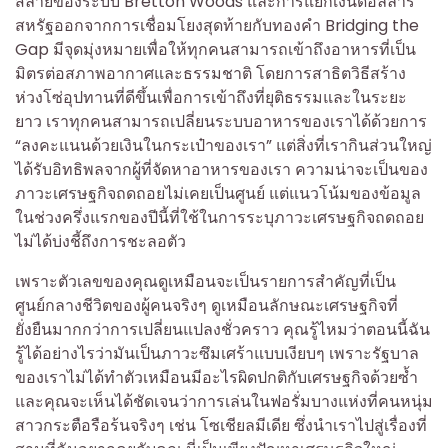
สลายของระบบ Bretton Woods และการแยกเงินดอลลาร์
สหรัฐออกจากการเชื่อมโยงสุดท้ายกับทองคำ Bridging the
Gap มีจุดมุ่งหมายเพื่อให้ทุกคนสามารถเข้าถึงอาหารที่เป็น
มิตรต่อสภาพอากาศและธรรมชาติ โดยการสาธิตวิธีสร้าง
ห่วงโซ่อุปทานที่ดีขึ้นเพื่อการเข้าถึงที่ยุติธรรมและในระยะ
ยาว เราทุกคนสามารถเปลี่ยนระบบอาหารของเราได้ด้วยการ
“ลงคะแนนด้วยเงินในกระเป๋าของเรา” แต่สิ่งที่เรากินส่วนใหญ่
ได้รับอิทธิพลจากผู้ที่จัดหาอาหารของเรา ความน่าจะเป็นของ
ภาวะเศรษฐกิจถดถอยไม่เคยเป็นศูนย์ แต่แนวโน้มของข้อมูล
ในช่วงครึ่งแรกของปีนี้ที่ใช้ในการระบุภาวะเศรษฐกิจถดถอย
ไม่ได้บ่งชี้ถึงการชะลอตัว
เพราะตัวเลขของคุณดูเหมือนจะเป็นรายการสำคัญที่เป็น
ศูนย์กลางชีวิตของผู้คนจริงๆ ดูเหมือนลักษณะเศรษฐกิจที่
ยั่งยืนมากกว่าการเปลี่ยนแปลงชั่วคราว คุณรู้ไหมว่าตอนนี้ฉัน
รู้ได้อย่างไรว่ามันเป็นภาวะซึมเศร้าแบบเงียบๆ เพราะรัฐบาล
ของเราไม่ได้ทำตัวเหมือนมีอะไรผิดปกติกับเศรษฐกิจด้วยซ้ำ
และคุณจะเห็นได้ชัดเจนว่าการเล่นในฟอรั่มบางแห่งที่คนหนุ่ม
สาวกระตือรือร้นจริงๆ เช่น โซเชียลมีเดีย ซึ่งนำเราไปสู่เรื่องที่