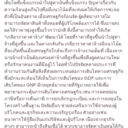
เติบโตที่แข็งแกร่งนำไปสู่ค่าเงินที่แข็งแกร่ง ปัญหาเกี่ยวกับ
ความร้อนสูงเกินไปคือมีแนวโน้มที่จะส่งผลให้เกิดการชะลอ
ตัวที่เป็นอันตราย เมื่อเศรษฐกิจร้อนจัด ผู้ผลิตบางรายไม่
สามารถจัดหาสินค้าทั้งหมดที่ผู้บริโภคต้องการได้ ซึ่งอาจส่ง
ผลให้ราคาพุ่งสูงขึ้นเร็วกว่าปกติ สิ่งนี้สามารถทำให้เกิด
“เกลียวราคาค่าจ้าง” พัฒนาได้ โดยที่ราคาที่สูงขึ้นนำไปสู่ค่า
จ้างที่สูงขึ้น และในทางกลับกัน เกลียวราคาค่าจ้างมีแนวโน้ม
ที่จะเกิดขึ้นเมื่อเศรษฐกิจใกล้จะถึงการจ้างงานเต็มที่ เนื่องจาก
นายจ้างจำเป็นต้องเสนอค่าจ้างที่สูงขึ้นเพื่อดึงดูดคนงานใหม่
หรือรักษาคนงานที่มีอยู่ไว้ โดยทั่วไปปัจจัยหลายประการที่
ทำงานร่วมกันคือสิ่งที่ส่งผลกระทบต่อการเติบโตทางเศรษฐกิจ
ซึ่งมักจะสะท้อนให้เห็นในการเติบโตของ GDP และการ
เติบโตของ GNP มีกลยุทธ์มากมายที่รัฐบาลอาจใช้เพื่อ
พยายามกระตุ้นการเติบโตทางเศรษฐกิจ เช่น การลดหย่อน
ภาษีหรือการคืนภาษี การยกเลิกกฎระเบียบ และการลงทุนใน
โครงสร้างพื้นฐาน ปัจจัยอื่นๆ ช่วยส่งเสริมการใช้จ่ายของผู้
บริโภคและธุรกิจและความเจริญรุ่งเรือง ตัวอย่างเช่น
ธนาคารให้กู้ยืมเงินแก่บริษัทและผู้บริโภค เนื่องจากธุรกิจ
ต่างๆ สามารถเข้าถึงสินเชื่อได้ พวกเขาอาจจัดหาเงินทุนให้กับ