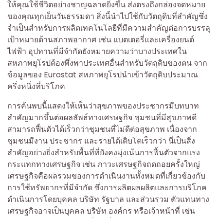
ให้คุณใช้ชีวิตอย่างชาญฉลาดยิ่งขึ้น ส่งตรงถึงกล่องจดหมาย
ของคุณทุกเย็นวันธรรมดา สิ่งนี้นำไปใช้กับวัตถุดิบที่สำคัญซึ่ง
จำเป็นสำหรับการผลิตเทคโนโลยีที่มีความสำคัญต่อการบรรลุ
เป้าหมายด้านสภาพอากาศ เช่น แบตเตอรี่และเครื่องยนต์
ไฟฟ้า อุปทานที่มีจำกัดยังหมายความว่าบางประเทศใน
สหภาพยุโรปต้องพึ่งพาประเทศอื่นสำหรับวัตถุดิบของตน จาก
ข้อมูลของ Eurostat สหภาพยุโรปนำเข้าวัตถุดิบประมาณ
ครึ่งหนึ่งที่บริโภค
การค้นพบนี้แสดงให้เห็นว่าสุขภาพของประชากรมีบทบาท
สำคัญมากขึ้นต่อผลลัพธ์ทางเศรษฐกิจ ชุมชนที่มีสุขภาพดี
สามารถฟื้นตัวได้เร็วกว่าชุมชนที่ไม่ดีต่อสุขภาพ เนื่องจาก
ชุมชนมีงาน ประชากร และรายได้เติบโตเร็วกว่า นี่เป็นสิ่ง
สำคัญอย่างยิ่งสำหรับพื้นที่ที่ยังคงมุ่งเน้นการฟื้นตัวจากแรง
กระแทกทางเศรษฐกิจ เช่น ภาวะเศรษฐกิจถดถอยครั้งใหญ่
เศรษฐกิจคือผลรวมของการดำเนินงานทั้งหมดที่เกี่ยวข้องกับ
การใช้ทรัพยากรที่มีจำกัด ซึ่งการผลิตผลผลิตและการบริโภค
ดำเนินการโดยบุคคล บริษัท รัฐบาล และส่วนรวม ตัวแทนทาง
เศรษฐกิจอาจเป็นบุคคล บริษัท องค์กร หรือเจ้าหน้าที่ เช่น