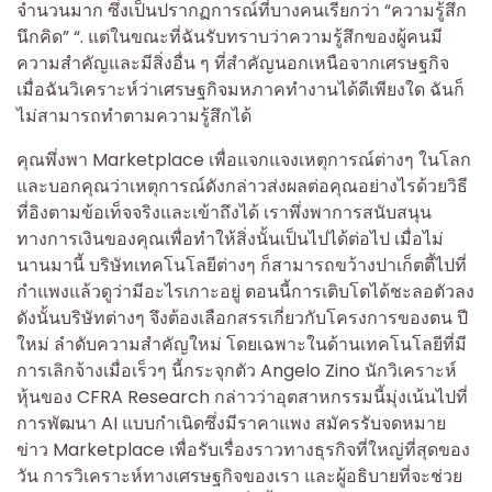
จำนวนมาก ซึ่งเป็นปรากฏการณ์ที่บางคนเรียกว่า “ความรู้สึก
นึกคิด” “. แต่ในขณะที่ฉันรับทราบว่าความรู้สึกของผู้คนมี
ความสำคัญและมีสิ่งอื่น ๆ ที่สำคัญนอกเหนือจากเศรษฐกิจ
เมื่อฉันวิเคราะห์ว่าเศรษฐกิจมหภาคทำงานได้ดีเพียงใด ฉันก็
ไม่สามารถทำตามความรู้สึกได้
คุณพึ่งพา Marketplace เพื่อแจกแจงเหตุการณ์ต่างๆ ในโลก
และบอกคุณว่าเหตุการณ์ดังกล่าวส่งผลต่อคุณอย่างไรด้วยวิธี
ที่อิงตามข้อเท็จจริงและเข้าถึงได้ เราพึ่งพาการสนับสนุน
ทางการเงินของคุณเพื่อทำให้สิ่งนั้นเป็นไปได้ต่อไป เมื่อไม่
นานมานี้ บริษัทเทคโนโลยีต่างๆ ก็สามารถขว้างปาเก็ตตี้ไปที่
กำแพงแล้วดูว่ามีอะไรเกาะอยู่ ตอนนี้การเติบโตได้ชะลอตัวลง
ดังนั้นบริษัทต่างๆ จึงต้องเลือกสรรเกี่ยวกับโครงการของตน ปี
ใหม่ ลำดับความสำคัญใหม่ โดยเฉพาะในด้านเทคโนโลยีที่มี
การเลิกจ้างเมื่อเร็วๆ นี้กระจุกตัว Angelo Zino นักวิเคราะห์
หุ้นของ CFRA Research กล่าวว่าอุตสาหกรรมนี้มุ่งเน้นไปที่
การพัฒนา AI แบบกำเนิดซึ่งมีราคาแพง สมัครรับจดหมาย
ข่าว Marketplace เพื่อรับเรื่องราวทางธุรกิจที่ใหญ่ที่สุดของ
วัน การวิเคราะห์ทางเศรษฐกิจของเรา และผู้อธิบายที่จะช่วย