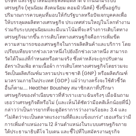
บริษัท และรัฐบาลที่มีอิทธิพลต่อตลาด จากนั้นก็มีระบบ
เศรษฐกิจ (ทุนนิยม สังคมนิยม คอมมิวนิสต์) ซึ่งขึ้นอยู่กับ
ปริมาณการควบคุมที่มอบให้กับรัฐบาลหรือปัจเจกบุคคลเพื่อ
ให้บรรลุผลผลิตทางเศรษฐกิจ ประเทศส่วนใหญ่ในโลกทำงาน
ร่วมกับระบบทุนนิยมและมีแนวโน้มที่จะสร้างการเติบโตทาง
เศรษฐกิจมากขึ้น การเติบโตทางเศรษฐกิจคือการเพิ่มขีด
ความสามารถของเศรษฐกิจในการผลิตสินค้าและบริการ โดย
เปรียบเทียบจากช่วงเวลาหนึ่งไปยังอีกช่วงเวลาหนึ่ง สามารถ
วัดได้ในแง่ที่กำหนดหรือตามจริง ซึ่งค่าหลังจะถูกปรับตาม
อัตราเงินเฟ้อ ตามเนื้อผ้า การเติบโตทางเศรษฐกิจโดยรวมจะ
วัดเป็นผลิตภัณฑ์มวลรวมประชาชาติ (GNP) หรือผลิตภัณฑ์
มวลรวมภายในประเทศ (GDP) แม้ว่าบางครั้งจะใช้ตัวชี้วัด
อื่นก็ตาม….. Heather Boushey สมาชิกสภาที่ปรึกษา
เศรษฐกิจของทำเนียบขาวที่หัวเราะเยาะฉันจริงๆ เมื่อฉันถาม
เธอว่าเศรษฐกิจดีหรือไม่ (และเห็นได้ชัดว่ามีอคติเล็กน้อยที่นี่)
กล่าวว่าเป็นการยากที่จะดูอัตราการว่างงานร้อยละ 3.4 และ
“ไม่คิดว่าจะเป็นตลาดแรงงานที่ดีและแข็งแกร่ง” เธอเสริมว่ามี
การเพิ่มตำแหน่งงาน 12 ล้านตำแหน่งในระบบเศรษฐกิจภาย
ใต้ประธานาธิบดีโจ ไบเดน และชี้ไปที่ใบสมัครงานธุรกิจ