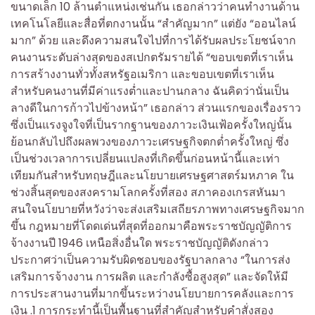
ขนาดเล็ก 10 ล้านตำแหน่งเช่นกัน เธอกล่าวว่าคนทำงานด้าน
เทคโนโลยีและสื่อที่ตกงานนั้น “สำคัญมาก” แต่ยัง “ออนไลน์
มาก” ด้วย และดึงความสนใจไปที่การได้รับผลประโยชน์จาก
คนงานระดับล่างสุดของสเปกตรัมรายได้ “ขอบเขตที่เราเห็น
การสร้างงานทั่วทั้งสหรัฐอเมริกา และขอบเขตที่เราเห็น
สำหรับคนงานที่มีค่าแรงต่ำและปานกลาง ฉันคิดว่านั่นเป็น
ลางดีในการก้าวไปข้างหน้า” เธอกล่าว ส่วนแรกของเรื่องราว
ซึ่งเป็นแรงจูงใจที่เป็นรากฐานของภาวะเงินเฟ้อครั้งใหญ่นั้น
ย้อนกลับไปถึงผลพวงของภาวะเศรษฐกิจตกต่ำครั้งใหญ่ ซึ่ง
เป็นช่วงเวลาการเปลี่ยนแปลงที่เกิดขึ้นก่อนหน้านี้และเท่า
เทียมกันสำหรับทฤษฎีและนโยบายเศรษฐศาสตร์มหภาค ใน
ช่วงสิ้นสุดของสงครามโลกครั้งที่สอง สภาคองเกรสหันมา
สนใจนโยบายที่หวังว่าจะส่งเสริมเสถียรภาพทางเศรษฐกิจมาก
ขึ้น กฎหมายที่โดดเด่นที่สุดที่ออกมาคือพระราชบัญญัติการ
จ้างงานปี 1946 เหนือสิ่งอื่นใด พระราชบัญญัติดังกล่าว
ประกาศว่าเป็นความรับผิดชอบของรัฐบาลกลาง “ในการส่ง
เสริมการจ้างงาน การผลิต และกำลังซื้อสูงสุด” และจัดให้มี
การประสานงานที่มากขึ้นระหว่างนโยบายการคลังและการ
เงิน .1 การกระทำนี้เป็นพื้นฐานที่สำคัญสำหรับคำสั่งสอง