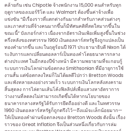
คล้ายกัน เช่น Chipotle จ้างพนักงาน 15,000 คนสำหรับทุก
ฤดูกาลของเบอร์ริโต และ Walmart ต้องขึ้นค่าจ้างเพื่อ
แข่งขัน “มีเรื่องราวที่แตกต่างกันมากสำหรับภาคส่วนต่างๆ
และภาคส่วนที่จ้างคนมากขึ้นก็มีทัศนคติที่สดใสมากขึ้นใน
ขณะนี้” บังเกอร์กล่าว เนื่องจากอัตราเงินเฟ้อเพิ่มสูงขึ้นในช่วง
ครึ่งหลังของทศวรรษ 1960 เงินดอลลาร์สหรัฐจึงถูกแปลงเป็น
ทองคำมากขึ้น และในฤดูร้อนปี 1971 ประธานาธิบดี Nixon ได้
ระงับการแลกเปลี่ยนดอลลาร์เป็นทองคำโดยธนาคารกลาง
ต่างประเทศ ในอีกสองปีข้างหน้า มีความพยายามที่จะกอบกู้
ระบบการเงินโลกผ่านข้อตกลง Smithsonian ที่มีอายุการใช้
งานสั้น แต่ข้อตกลงใหม่ก็ไม่ได้ผลดีไปกว่า Bretton Woods
และพังทลายลงอย่างรวดเร็ว ระบบการเงินโลกหลังสงคราม
สิ้นสุดลง การไล่ตามเส้นโค้งฟิลลิปส์เพื่อแสวงหาอัตราการ
ว่างงานที่ลดลงไม่สามารถเกิดขึ้นได้หากนโยบายของ
ธนาคารกลางสหรัฐได้รับการยึดถืออย่างดี และในทศวรรษ
1960 เงินดอลลาร์สหรัฐก็ถูกตรึงไว้—ถึงแม้จะเล็กน้อยมาก—
ให้เป็นทองคำผ่านข้อตกลงของ Bretton Woods ดังนั้น เรื่อง
ราวของ Great Inflation จึงเป็นส่วนหนึ่งเกี่ยวกับการล่ม