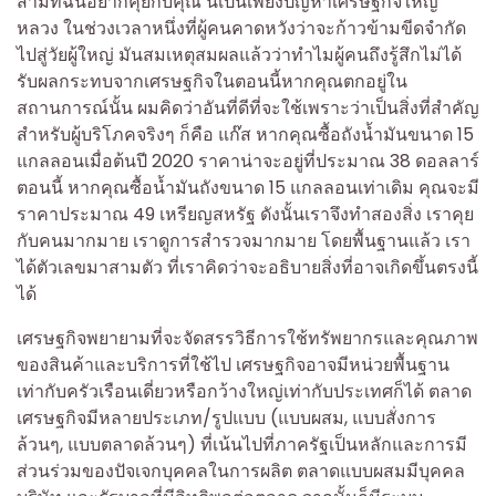
สามที่ฉันอยากคุยกับคุณ นี่เป็นเพียงปัญหาเศรษฐกิจใหญ่
หลวง ในช่วงเวลาหนึ่งที่ผู้คนคาดหวังว่าจะก้าวข้ามขีดจำกัด
ไปสู่วัยผู้ใหญ่ มันสมเหตุสมผลแล้วว่าทำไมผู้คนถึงรู้สึกไม่ได้
รับผลกระทบจากเศรษฐกิจในตอนนี้หากคุณตกอยู่ใน
สถานการณ์นั้น ผมคิดว่าอันที่ดีที่จะใช้เพราะว่าเป็นสิ่งที่สำคัญ
สำหรับผู้บริโภคจริงๆ ก็คือ แก๊ส หากคุณซื้อถังน้ำมันขนาด 15
แกลลอนเมื่อต้นปี 2020 ราคาน่าจะอยู่ที่ประมาณ 38 ดอลลาร์
ตอนนี้ หากคุณซื้อน้ำมันถังขนาด 15 แกลลอนเท่าเดิม คุณจะมี
ราคาประมาณ 49 เหรียญสหรัฐ ดังนั้นเราจึงทำสองสิ่ง เราคุย
กับคนมากมาย เราดูการสำรวจมากมาย โดยพื้นฐานแล้ว เรา
ได้ตัวเลขมาสามตัว ที่เราคิดว่าจะอธิบายสิ่งที่อาจเกิดขึ้นตรงนี้
ได้
เศรษฐกิจพยายามที่จะจัดสรรวิธีการใช้ทรัพยากรและคุณภาพ
ของสินค้าและบริการที่ใช้ไป เศรษฐกิจอาจมีหน่วยพื้นฐาน
เท่ากับครัวเรือนเดี่ยวหรือกว้างใหญ่เท่ากับประเทศก็ได้ ตลาด
เศรษฐกิจมีหลายประเภท/รูปแบบ (แบบผสม, แบบสั่งการ
ล้วนๆ, แบบตลาดล้วนๆ) ที่เน้นไปที่ภาครัฐเป็นหลักและการมี
ส่วนร่วมของปัจเจกบุคคลในการผลิต ตลาดแบบผสมมีบุคคล