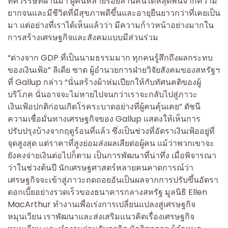
ทศวรรษที่ผ่านมา ผู้คนหลายร้อยล้านคนได้หลุดพ้นจากความ
ยากจนและมีชีวิตที่มีสุขภาพดีขึ้นและอายุยืนยาวกว่าที่เคยเป็น
มา แต่อย่างที่เราได้เห็นแล้วว่า มีความก้าวหน้าอย่างมากใน
การสร้างเศรษฐกิจและสังคมแบบมีส่วนร่วม
“ต่างจาก GDP ที่เป็นนามธรรมมาก ทุกคนรู้สึกถึงผลกระทบ
ของเงินเฟ้อ” ลิเดีย ซาด ผู้อำนวยการฝ่ายวิจัยสังคมของสหรัฐฯ
ที่ Gallup กล่าว “นั่นสร้างผ้าห่มเปียกให้กับทัศนคติของผู้
บริโภค นั่นอาจจะไม่หายไปจนกว่าเราจะกลับไปสู่ภาวะ
เงินเฟ้อปกติก่อนเกิดโรคระบาดอย่างที่ผู้คนคุ้นเคย” ดัชนี
ความเชื่อมั่นทางเศรษฐกิจของ Gallup แสดงให้เห็นการ
ปรับปรุงบ้างจากฤดูร้อนที่แล้ว ซึ่งเป็นช่วงที่อัตราเงินเฟ้ออยู่ที่
จุดสูงสุด แต่ราคาที่สูงย่อมส่งผลเสียต่อผู้คน แม้ว่าพวกเขาจะ
ยังคงจ่ายเงินต่อไปก็ตาม เป็นการพัฒนาที่น่าทึ่ง เมื่อพิจารณา
ว่าในช่วงต้นปี นักเศรษฐศาสตร์หลายคนคาดการณ์ว่า
เศรษฐกิจจะเข้าสู่ภาวะถดถอยอันเป็นผลจากการปรับขึ้นอัตรา
ดอกเบี้ยอย่างรวดเร็วของธนาคารกลางสหรัฐ มูลนิธิ Ellen
MacArthur ทำงานเพื่อเร่งการเปลี่ยนแปลงสู่เศรษฐกิจ
หมุนเวียน เราพัฒนาและส่งเสริมแนวคิดเรื่องเศรษฐกิจ