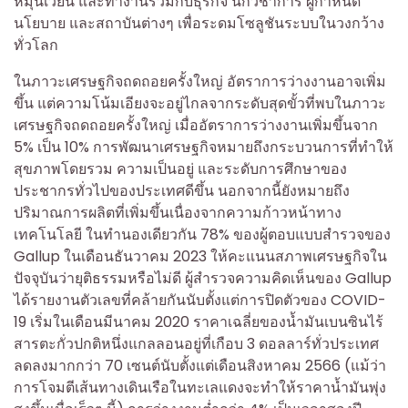
หมุนเวียน และทำงานร่วมกับธุรกิจ นักวิชาการ ผู้กำหนด
นโยบาย และสถาบันต่างๆ เพื่อระดมโซลูชันระบบในวงกว้าง
ทั่วโลก
ในภาวะเศรษฐกิจถดถอยครั้งใหญ่ อัตราการว่างงานอาจเพิ่ม
ขึ้น แต่ความโน้มเอียงจะอยู่ไกลจากระดับสุดขั้วที่พบในภาวะ
เศรษฐกิจถดถอยครั้งใหญ่ เมื่ออัตราการว่างงานเพิ่มขึ้นจาก
5% เป็น 10% การพัฒนาเศรษฐกิจหมายถึงกระบวนการที่ทำให้
สุขภาพโดยรวม ความเป็นอยู่ และระดับการศึกษาของ
ประชากรทั่วไปของประเทศดีขึ้น นอกจากนี้ยังหมายถึง
ปริมาณการผลิตที่เพิ่มขึ้นเนื่องจากความก้าวหน้าทาง
เทคโนโลยี ในทำนองเดียวกัน 78% ของผู้ตอบแบบสำรวจของ
Gallup ในเดือนธันวาคม 2023 ให้คะแนนสภาพเศรษฐกิจใน
ปัจจุบันว่ายุติธรรมหรือไม่ดี ผู้สำรวจความคิดเห็นของ Gallup
ได้รายงานตัวเลขที่คล้ายกันนับตั้งแต่การปิดตัวของ COVID-
19 เริ่มในเดือนมีนาคม 2020 ราคาเฉลี่ยของน้ำมันเบนซินไร้
สารตะกั่วปกติหนึ่งแกลลอนอยู่ที่เกือบ 3 ดอลลาร์ทั่วประเทศ
ลดลงมากกว่า 70 เซนต์นับตั้งแต่เดือนสิงหาคม 2566 (แม้ว่า
การโจมตีเส้นทางเดินเรือในทะเลแดงจะทำให้ราคาน้ำมันพุ่ง