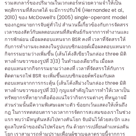
รวมสเกลาร์ของปริมาณในเวกเตอร์หน่วยความจำให้เป็น
พฤติกรรมที่สังเกตได้ จะมีการปรับใช้ (Hernandez et al.,
2010) ของ McDowell’s (2005) single-operant model
ของกฎหมายการจับคู่ทั่วไป สำนวนนี้เกี่ยวข้องกับการจัดสรร
เวลาของสัตว์กับผลตอบแทนที่สัมพันธ์กันจากการทำงานและ
การพักผ่อน เมื่อผลตอบแทนจาก BSR คงที่ เวลาที่จัดสรรให้
กับการทำงานจะลดลงในรูปแบบซิกมอยด์เมื่อผลตอบแทนจาก
กิจกรรมยามว่างเพิ่มขึ้น (เส้นโค้งสีเขียวในกล่อง three มิติ
ทางด้านขวาของรูปที่ 3)3) ในทำนองเดียวกัน เมื่อผล
ตอบแทนจากกิจกรรมยามว่างคงที่ เวลาที่จัดสรรให้กับการ
ติดตามรถไฟ BSR จะเพิ่มขึ้นแบบซิกมอยด์พร้อมกับผล
ตอบแทนจากการกระตุ้น (เส้นโค้งสีม่วงในกล่อง three มิติ
ทางด้านขวาของรูปที่ 33) กุญแจสำคัญในการทำให้เวลาเป็น
ทรัพยากรที่หายากคือต้องแน่ใจว่ากิจกรรมต่างๆ ที่หนูอาจมี
ส่วนร่วมนั้นมีความพิเศษเฉพาะตัว ข้อยกเว้นแสดงให้เห็นถึง
กฎ ในการทดสอบตารางเวลาการจัดการสะสมของเราในช่วง
แรก พบว่ามีหนูหันหลังไปทางคันโยก จับมันไว้ด้วยสะบัก และ
ดูแลใบหน้าของมันไปพร้อมๆ กัน ด้วยการเปลี่ยนตำแหน่งคัน
โยก เราสามารถห้ามปรามเพื่อนผู้ชาญฉลาดรายนี้จากการ