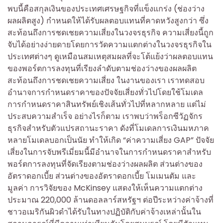
พบนี้คือสกุลเงินของประเทศเศรษฐกิจที่แข็งแกร่ง (ช่องว่าง
ผลผลิตสูง) กำหนดให้ได้รับผลตอบแทนที่คาดหวังสูงกว่า ซึ่ง
สะท้อนถึงการชดเชยความเสี่ยงในวงจรธุรกิจ ความเสี่ยงนี้ถูก
จับได้อย่างง่ายดายโดยการวัดความแตกต่างในวงจรธุรกิจใน
ประเทศต่างๆ ดูเหมือนสมเหตุสมผลที่จะโต้แย้งว่าผลตอบแทน
ของพอร์ตการลงทุนที่เรียงลำดับตามช่องว่างของผลผลิต
สะท้อนถึงการชดเชยความเสี่ยง ในงานของเรา เราทดสอบ
อำนาจการกำหนดราคาของปัจจัยเสี่ยงทั่วไปโดยใช้โมเดล
การกำหนดราคาสินทรัพย์เชิงเส้นทั่วไปที่หลากหลาย แต่ไม่
ประสบความสำเร็จ อย่างไรก็ตาม เราพบว่าพร็อกซีวัฏจักร
ธุรกิจสำหรับตัวแปรสถานะราคา ดังที่โมเดลการเงินมหภาค
หลายโมเดลบอกเป็นนัย ทำให้เกิด “ค่าความเสี่ยง GAP” ปัจจัย
เสี่ยงในการจับพรีเมี่ยมนี้มีอำนาจในการกำหนดราคาสำหรับ
พอร์ตการลงทุนที่จัดเรียงตามช่องว่างผลผลิต ส่วนต่างของ
อัตราดอกเบี้ย ส่วนต่างของอัตราดอกเบี้ย โมเมนตัม และ
มูลค่า การวิจัยของ McKinsey แสดงให้เห็นความแตกต่าง
ประมาณ 220,000 ล้านดอลลาร์สหรัฐฯ ต่อปีระหว่างค่าจ้างที่
ชาวอเมริกันผิวดำได้รับในทางปฏิบัติกับค่าจ้างเหล่านั้นใน