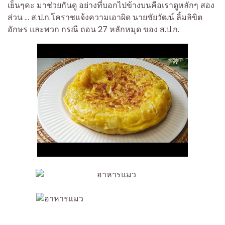
เย็นๆคะ มาช่วยกันดู อย่างที่บอกไปข้างบนคือเราดูหลักๆ สอง
ส่วน … ส.ป.ก.โคราชแจ้งความเอาผิด นายชัยวัฒน์ ลิ้มลิขิต
อักษร และพวก กรณี ถอน 27 หลักหมุด ของ ส.ป.ก.